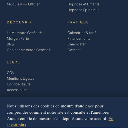
Module 4 — Officier
Hypnose et Enfants
Hypnose Spirituelle
DÉCOUVRIR
PRATIQUE
La Méthode Genèse®
Calendrier & tarifs
Morgan Perie
Financements
Blog
Candidater
Cabinet Méthode Genèse®
Contact
LÉGAL
CGV
Mentions légales
Confidentialité
Accessibilité
Nous utilisons des cookies de mesure d'audience pour
comprendre comment notre site est consulté et l'améliorer.
Aucun cookie de mesure n'est déposé sans votre accord.
En
Gérer les
© 2026 EFTH - SASU · SIRET 889
QUALIOPI
savoir plus
.
609 103 00011
2101878.1
cookies