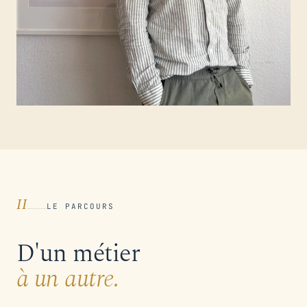
La Seyne-sur-Mer · La Motte
Fondateur · EFTH
II
LE PARCOURS
D'un métier
à un autre.