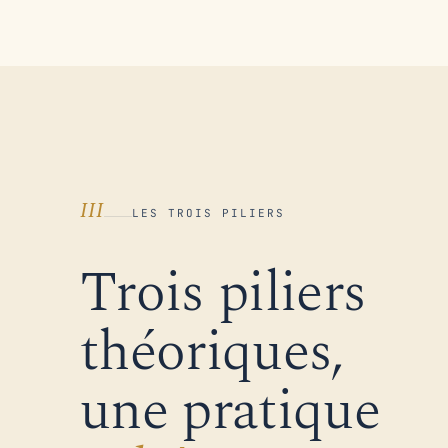
III
LES TROIS PILIERS
Trois piliers
théoriques,
une pratique