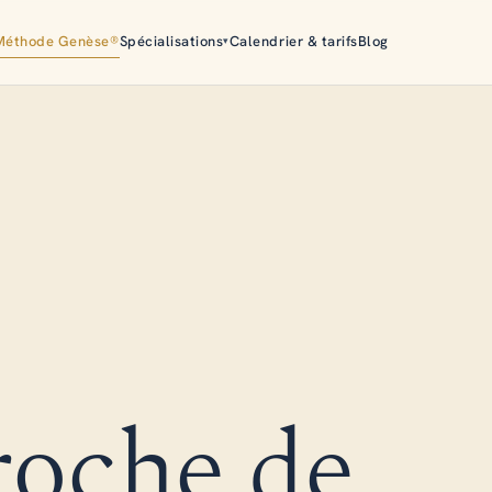
Méthode Genèse®
Spécialisations
Calendrier & tarifs
Blog
▾
oche de