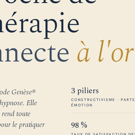
hérapie
nnecte
à l'or
3 piliers
hode Genèse®
CONSTRUCTIVISME · PARTS
'hypnose. Elle
ÉMOTION
 rend toute
our le pratiquer
98 %
TAUX DE SATISFACTION DE