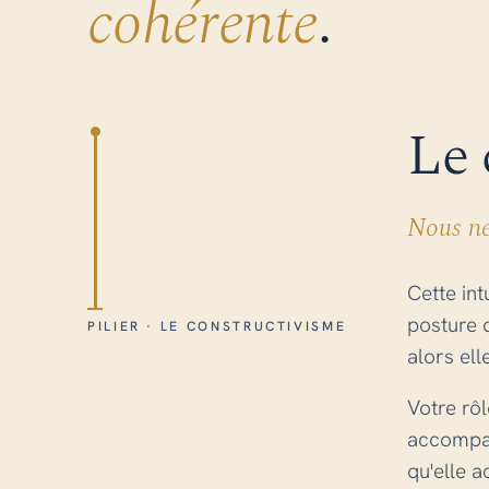
cohérente
.
Le 
Nous ne 
Cette int
posture d
PILIER · LE CONSTRUCTIVISME
alors ell
Votre rôl
accompag
qu'elle 