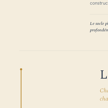
construc
Le socle 
profondém
L
Cha
cha